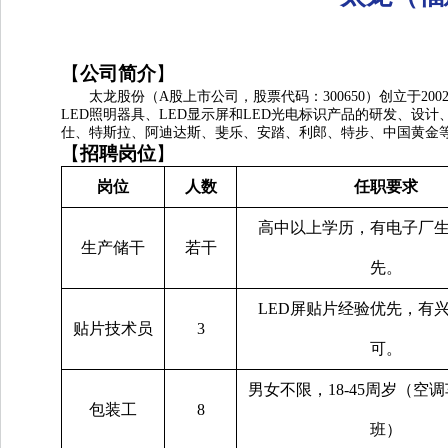
【
公司简介
】
太龙股份（
A股上市公司，股票代码：300650）创立于
LED照明器具、LED显示屏和LED光电标识产品的研发、
仕、特斯拉、阿迪达斯、斐乐、安踏、利郎、特步、中国黄金等1
【
招聘岗位
】
岗位
人数
任职要求
高中以上学历，有电子厂
生产储干
若干
先。
LED屏贴片经验优先，有
贴片技术员
3
可。
男女不限，
18-45周岁（空
包装工
8
班）