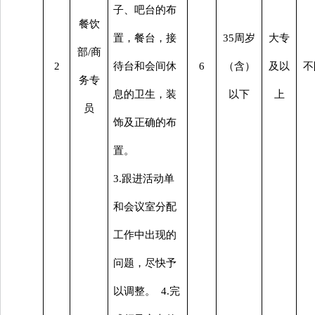
子、吧台的布
餐饮
置，餐台，接
35周岁
大专
部
/商
2
待台和会间休
6
（含）
及以
不
务专
息的卫生，装
以下
上
员
饰及正确的布
置。
3.跟进活动单
和会议室分配
工作中出现的
问题，尽快予
以调整。 4.完