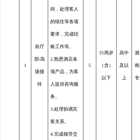
间，处理客人
的续住等各项
要求，完成结
前厅
账工作等。
35周岁
高中
酒
部
/高
2.熟悉酒店各
1
5
（含）
及以
相
级接
项产品，为客
以下
上
专
待
人提供咨询服
务。
3.处理协调宾
客关系。
4.完成领导交