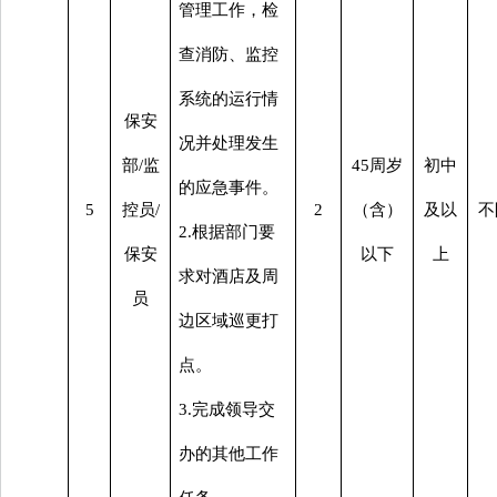
管理工作，检
查消防、监控
系统的运行情
保安
况并处理发生
部
/监
45周岁
初中
的应急事件。
5
控员/
2
（含）
及以
不
2.根据部门要
保安
以下
上
求对酒店及周
员
边区域巡更打
点。
3.完成领导交
办的其他工作