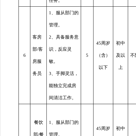
任务。
1、服从部门的
管理。
客房
2、具备服务意
45周岁
初中
部
/客
识，反应灵
6
5
（含）
及以
不
房服
敏。
以下
上
务员
3、手脚灵活，
能独立完成房
间清洁工作。
餐饮
1、服从部门的
45周岁
初中
部
/餐
管理。