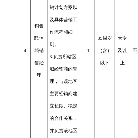
销计划方案以
及具体营销工
销售
作流程和细
部
/区
35周岁
大专
则。
4
域销
1
（含）
及以
不
3.负责所辖区
售经
以下
上
域经销商的管
理
理，与该地区
主要经销商建
立长期、稳定
的合作关系，
并负责该地区