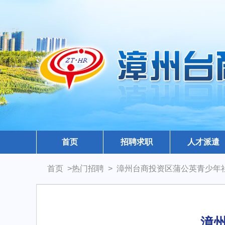
首页
招聘求职
人才派遣
首页 >热门招聘 > 漳州台商投资区蒲公英青少
漳